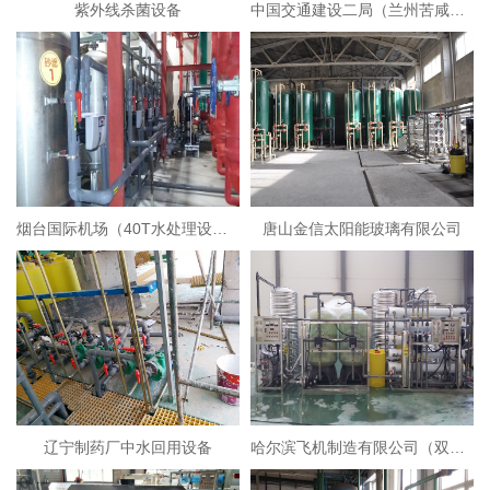
紫外线杀菌设备
中国交通建设二局（兰州苦咸水淡化设备）
烟台国际机场（40T水处理设备）
唐山金信太阳能玻璃有限公司
辽宁制药厂中水回用设备
哈尔滨飞机制造有限公司（双级反渗透+EDI超纯水设备）